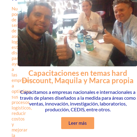
Nuestro
portafolio
de
servicios
de
asesoría
logística
está
diseñado
para
ayudar
a
Capacitaciones en temas hard
las
Discount, Maquila y Marca propia
empresas
a
optimizar
Capacitamos a empresas nacionales e internacionales a
sus
través de planes diseñados a la medida para áreas como
procesos
ventas, innovación, investigación, laboratorios,
logísticos,
producción, CEDIS, entre otros.
reducir
costos
Leer más
y
mejorar
la