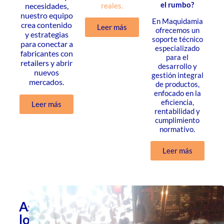
el rumbo?
necesidades,
reales.
nuestro equipo
En Maquidamia
crea contenido
Leer más
ofrecemos un
y estrategias
soporte técnico
para conectar a
especializado
fabricantes con
para el
retailers y abrir
desarrollo y
nuevos
gestión integral
mercados.
de productos,
enfocado en la
eficiencia,
Leer más
rentabilidad y
cumplimiento
normativo.
Leer más
Asesoría
logística