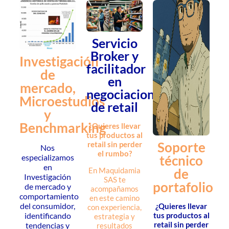
Servicio
Broker y
Investigación
facilitador
de
en
mercado,
negociaciones
Microestudios
de retail
y
Benchmarking
¿Quieres llevar
tus productos al
Soporte
retail sin perder
Nos
el rumbo?
técnico
especializamos
en
de
En Maquidamia
Investigación
SAS te
portafolio
de mercado y
acompañamos
comportamiento
en este camino
del consumidor,
¿Quieres llevar
con experiencia,
tus productos al
identificando
estrategia y
retail sin perder
tendencias y
resultados