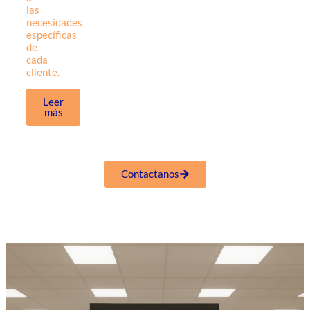
las
necesidades
específicas
de
cada
cliente.
Leer
más
Contactanos