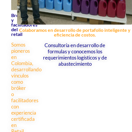
Brokers
y
facilitadores
del
Colaboramos en desarrollo de portafolio inteligente y
retail
eficiencia de costos.
Somos
Consultoría en desarrollo de
pioneros
formulas y conocemos los
en
requerimientos logísticos y de
Colombia,
abastecimiento
desarrollando
vínculos
como
bróker
o
facilitadores
con
experiencia
certificada
en
Retail