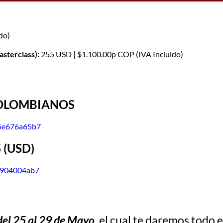
do)
asterclass):
255 USD | $1.100.00p COP (IVA Incluido)
COLOMBIANOS
a5e676a65b7
 (USD)
43904004ab7
el 25 al 29 de Mayo,
el cual te daremos todo e