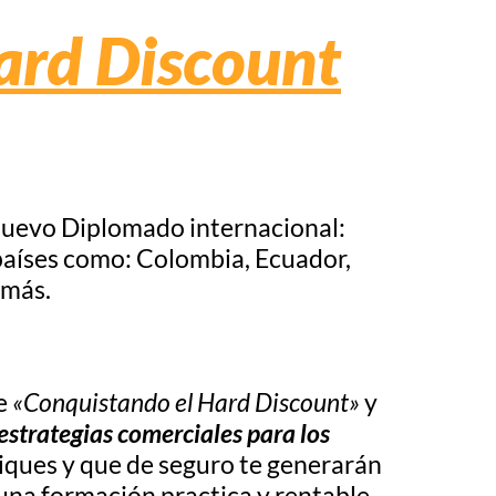
ard Discount
nuevo Diplomado internacional:
países como: Colombia, Ecuador,
 más.
de
«Conquistando el Hard Discount»
y
estrategias comerciales para los
iques y que de seguro te generarán
 una formación practica y rentable